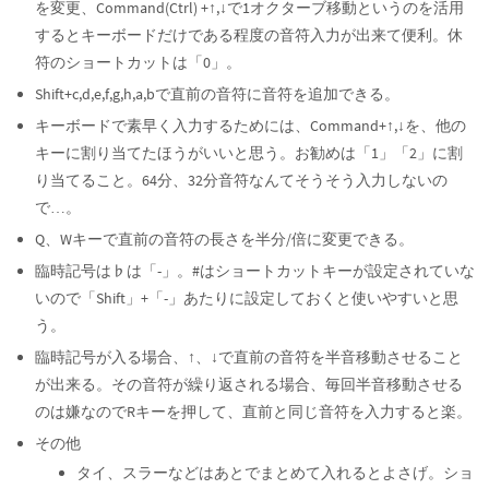
を変更、Command(Ctrl) +↑,↓で1オクターブ移動というのを活用
するとキーボードだけである程度の音符入力が出来て便利。休
符のショートカットは「0」。
Shift+c,d,e,f,g,h,a,bで直前の音符に音符を追加できる。
キーボードで素早く入力するためには、Command+↑,↓を、他の
キーに割り当てたほうがいいと思う。お勧めは「1」「2」に割
り当てること。64分、32分音符なんてそうそう入力しないの
で…。
Q、Wキーで直前の音符の長さを半分/倍に変更できる。
臨時記号は♭は「-」。#はショートカットキーが設定されていな
いので「Shift」+「-」あたりに設定しておくと使いやすいと思
う。
臨時記号が入る場合、↑、↓で直前の音符を半音移動させること
が出来る。その音符が繰り返される場合、毎回半音移動させる
のは嫌なのでRキーを押して、直前と同じ音符を入力すると楽。
その他
タイ、スラーなどはあとでまとめて入れるとよさげ。ショ