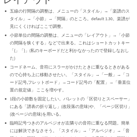
五線の行間隔の調整は、メニューの「スタイル」→「楽譜のス
タイル」→「小節」→「間隔」のところ。default 1.30。楽譜が
見にくくければここで調整。
小節単位の間隔の調整は、メニューの「レイアウト」→「小節
の間隔を狭くする」などで出来る。これはショートカットキー
「{」「}」(私のキーボードだと利かなかったので登録しなおし
た)
コードネーム、音符にスラーがかけたときに重なるときがある
ので心持ち上に移動させたい。「スタイル」→「一般」→「コ
ード記号,フレットボード」→コード記号の「配置」→「垂直位
置の規定値」 ここを増やす。
1段の小節数を固定したい。パレットの「区切りとスペーサー」
にある「譜表の折り返し」(改段落の意味)や、「ページ区切り」
(改ページの意味)を用いる。
臨時記号つきのアルペジオが左隣りの音符に重なる問題。簡単
には解決できなさそう。「スタイル」→「アルペジオ」→「音