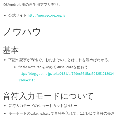
iOS/Android用の再生用アプリ有り。
公式サイト
http://musescore.org/ja
ノウハウ
基本
下記の記事が秀逸で、おおよそのことはこれを読めばわかる。
finale NotePadをやめてMuseScoreを使おう
http://blog.goo.ne.jp/toko0131/e/729ec8615aa594251213934
33d6e341b
音符入力モードについて
音符入力モードのショートカットはNキー。
キーボードのc,d,e,f,g,h,a,bで音符を入れて、1,2,3,4,5で音符の長さ