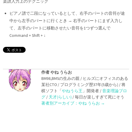
楽譜入力上のテクニック
ピアノ譜で二段になっているとして、右手のパートの音符が途
中から左手のパートに行くとき → 右手のパートにまず入力し
て、左手のパートに移動させたい音符を1つずつ選んで
Command + Shift + ↓
作者 やね うらお
BM98,BMSの生みの親 / ヒルズにオフィスのある
某社CTO / プログラミング歴37年(5歳から) / 将
棋ソフト「
やねうら王
」開発者 /
音楽理論ブロ
グ
/
天才(らしい)
/ 毎日が楽しすぎて死にそう
著者別アーカイブ：やね うらお
→