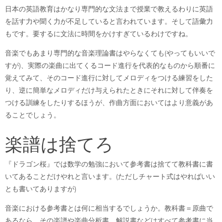
日本の英語教育はかなり専門的な文法まで授業で教えるわりに英語
を話す力や聞く力が不足していると言われています。そして語彙力
もです。要するに文法に時間をかけすぎているわけですね。
音楽でもあまり専門的な音楽理論書はやらなくても(やってもいいで
すが)、実際の楽曲に出てくるコード進行を代表的なものから順番に
覚えてみて、そのコード進行に対してメロディをつける練習をした
り、逆に簡単なメロディだけ与えられたときにそれに対して伴奏を
つける訓練をしたりするほうが、作曲方面においてはより意義があ
ることでしょう。
楽譜は捨てろ
『ドラゴン桜』では数学の勉強において参考書は捨てて教科書に書
いてあることだけやれと言います。(ただしチャート式はやればいい
とも書いてありますが)
音楽における参考書とは何に相当するでしょうか。教科書＝原曲で
あるなら、その楽譜や楽曲分析書、解説書などはすべて参考書に当