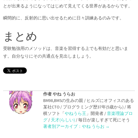
とが出来るようになってはじめて見えてくる世界があるからです。
瞬間的に、反射的に思い出せるために日々訓練あるのみです。
まとめ
受験勉強用のメソッドは、音楽を習得する上でも有効だと思いま
す。自分なりにその共通点を見出しましょう。
作者 やね うらお
BM98,BMSの生みの親 / ヒルズにオフィスのある
某社CTO / プログラミング歴37年(5歳から) / 将
棋ソフト「
やねうら王
」開発者 /
音楽理論ブロ
グ
/
天才(らしい)
/ 毎日が楽しすぎて死にそう
著者別アーカイブ：やね うらお
→