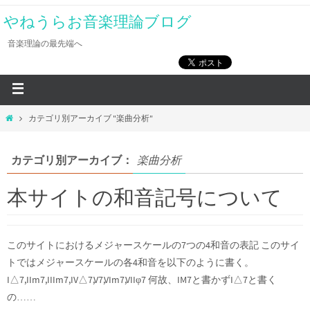
やねうらお音楽理論ブログ
音楽理論の最先端へ
カテゴリ別アーカイブ "楽曲分析"
カテゴリ別アーカイブ：
楽曲分析
本サイトの和音記号について
このサイトにおけるメジャースケールの7つの4和音の表記 このサイ
トではメジャースケールの各4和音を以下のように書く。
I△7,IIm7,IIIm7,IV△7,V7,VIm7,VIIφ7 何故、IM7と書かずI△7と書く
の……